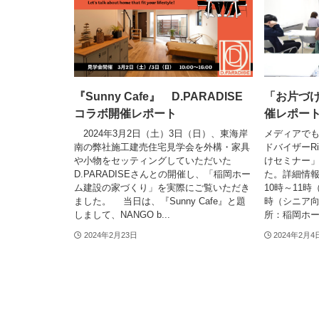
『Sunny Cafe』 D.PARADISE
「お片づ
コラボ開催レポート
催レポー
2024年3月2日（土）3日（日）、東海岸
メディアで
南の弊社施工建売住宅見学会を外構・家具
ドバイザーR
や小物をセッティングしていただいた
けセミナー
D.PARADISEさんとの開催し、「稲岡ホー
た。詳細情報
ム建設の家づくり」を実際にご覧いただき
10時～11時
ました。 当日は、『Sunny Cafe』と題
時（シニア
しまして、NANGO b...
所：稲岡ホー.
2024年2月23日
2024年2月4