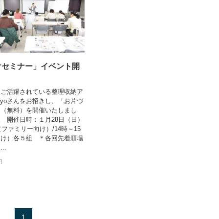
けセミナー」イベント開
ト
もご活躍されている整理収納ア
iyoさんをお招きし、「お片づ
」（無料）を開催いたしまし
 開催日時：１月28日（日）
（ファミリー向け）/14時～15
向け）各５組 ＊各回先着順場
..
日
1